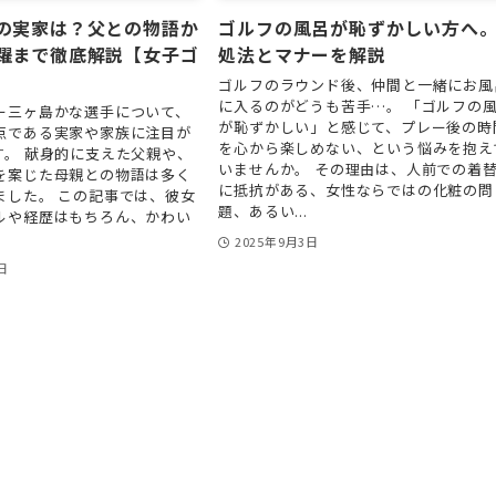
の実家は？父との物語か
ゴルフの風呂が恥ずかしい方へ
躍まで徹底解説【女子ゴ
処法とマナーを解説
ゴルフのラウンド後、仲間と一緒にお風
に入るのがどうも苦手…。 「ゴルフの
ー三ヶ島かな選手について、
が恥ずかしい」と感じて、プレー後の時
点である実家や家族に注目が
を心から楽しめない、という悩みを抱え
す。 献身的に支えた父親や、
いませんか。 その理由は、人前での着
を案じた母親との物語は多く
に抵抗がある、女性ならではの化粧の問
ました。 この記事では、彼女
題、あるい...
ルや経歴はもちろん、かわい
2025年9月3日
日