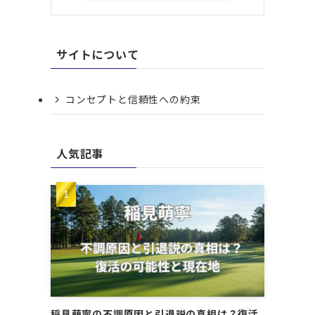
サイトについて
コンセプトと信頼性への約束
人気記事
稲見萌寧の不調原因と引退説の真相は？復活