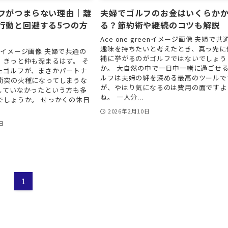
フがつまらない理由｜離
夫婦でゴルフのお金はいくらか
行動と回避する5つの方
る？節約術や継続のコツも解説
Ace one greenイメージ画像 夫婦で共
趣味を持ちたいと考えたとき、真っ先に
reenイメージ画像 夫婦で共通の
補に挙がるのがゴルフではないでしょう
、きっと仲も深まるはず。 そ
か。 大自然の中で一日中一緒に過ごせ
たゴルフが、まさかパートナ
ルフは夫婦の絆を深める最高のツールで
衝突の火種になってしまうな
が、やはり気になるのは費用の面ですよ
していなかったという方も多
ね。 一人分...
でしょうか。 せっかくの休日
2026年2月10日
日
1