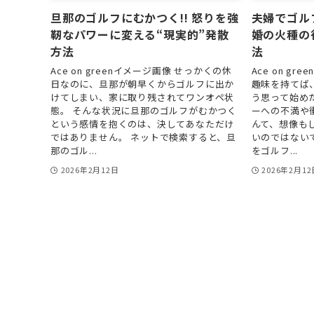
旦那のゴルフにむかつく!! 怒りを強
夫婦でゴル
靭なパワーに変える“現実的”発散
婚の火種の
方法
法
Ace on greenイメージ画像 せっかくの休
Ace on g
日なのに、旦那が朝早くからゴルフに出か
趣味を持てば
けてしまい、家に取り残されてワンオペ状
う思って始め
態。 そんな状況に旦那のゴルフがむかつく
ーへの不満や
という感情を抱くのは、決してあなただけ
んて、想像も
ではありません。 ネットで検索すると、旦
いのではない
那のゴル...
をゴルフ...
2026年2月12日
2026年2月12