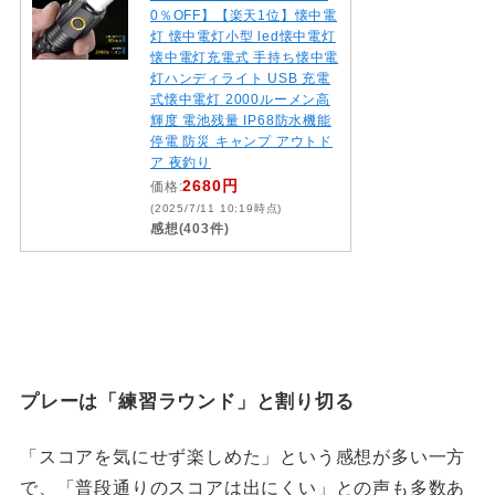
0％OFF】【楽天1位】懐中電
灯 懐中電灯小型 led懐中電灯
懐中電灯充電式 手持ち懐中電
灯ハンディライト USB 充電
式懐中電灯 2000ルーメン高
輝度 電池残量 IP68防水機能
停電 防災 キャンプ アウトド
ア 夜釣り
2680円
価格:
(2025/7/11 10:19時点)
感想(403件)
プレーは「練習ラウンド」と割り切る
「スコアを気にせず楽しめた」という感想が多い一方
で、「普段通りのスコアは出にくい」との声も多数あ